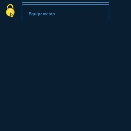
Equipements
Jardin
Parking
Conforts
Réfrigérateur
Accès Internet privatif Wifi gratuit
Lave vaisselle
Micro-ondes
Douche
Lit 160 cm
Cafetière
Télévision