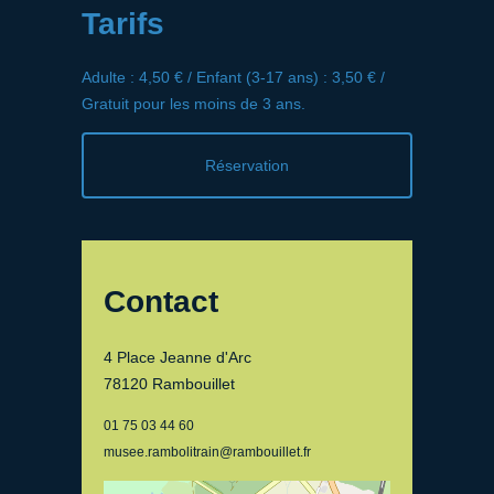
Tarifs
Adulte : 4,50 € / Enfant (3-17 ans) : 3,50 € /
Gratuit pour les moins de 3 ans.
Réservation
Contact
4 Place Jeanne d'Arc
78120 Rambouillet
01 75 03 44 60
musee.rambolitrain@rambouillet.fr