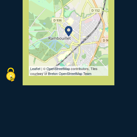
Leaflet
| ©
OpenStreetMap
contributors, Tiles
courtesy of
Breton OpenStreetMap Team
Voir le site internet
Retourner à la liste