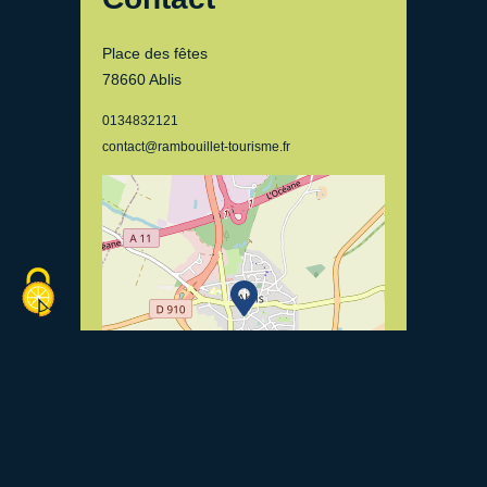
Place des fêtes
78660 Ablis
0134832121
contact@rambouillet-tourisme.fr
Leaflet
| ©
OpenStreetMap
contributors, Tiles
courtesy of
Breton OpenStreetMap Team