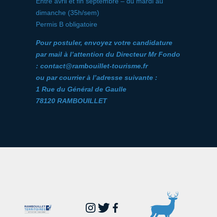
Entre avril et fin septembre – du mardi au
dimanche (35h/sem)
Permis B obligatoire
Pour postuler, envoyez votre candidature
par mail à l’attention du Directeur Mr Fondo
: contact@rambouillet-tourisme.fr
ou par courrier à l’adresse suivante :
1 Rue du Général de Gaulle
78120 RAMBOUILLET