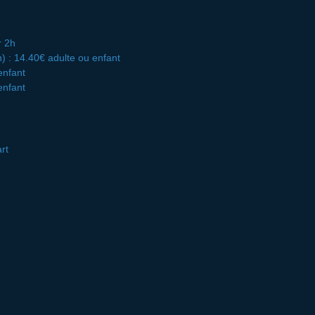
r 2h
n) : 14.40€ adulte ou enfant
enfant
enfant
rt
ants, de la période de visite et du niveau scolaire