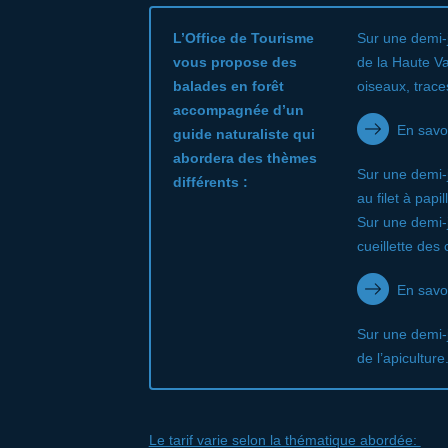
L’Office de Tourisme
Sur une demi-
vous propose des
de la Haute V
balades en forêt
oiseaux, trac
accompagnée d’un
En savoi
guide naturaliste qui
abordera des thèmes
Sur une demi-j
différents :
au filet à papi
Sur une demi-
cueillette des
En savo
Sur une demi-j
de l’apiculture
Le tarif varie selon la thématique abordée: