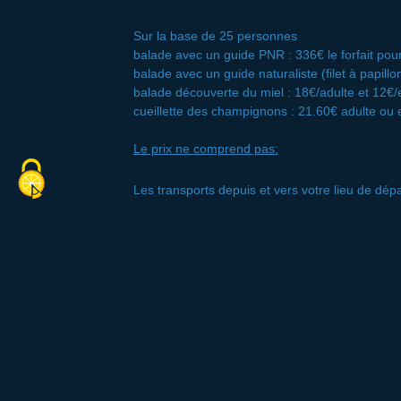
Sur la base de 25 personnes
balade avec un guide PNR : 336€ le forfait pou
balade avec un guide naturaliste (filet à papillo
balade découverte du miel : 18€/adulte et 12€/
cueillette des champignons : 21.60€ adulte ou 
Le prix ne comprend pas:
Les transports depuis et vers votre lieu de dépa
Les déplacements entre chaque site
Les dépenses à caractère personnel
Les repas
Tout ce qui n’est pas mentionné au programme
Tarif variable en fonction du nombre de particip
des enfants.