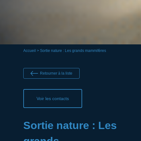
Accueil
> Sortie nature : Les grands mammifères
Retourner à la liste
Voir les contacts
Sortie nature : Les
grands