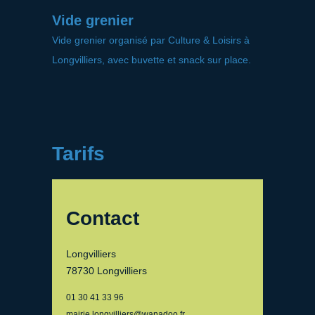
Vide grenier
Vide grenier organisé par Culture & Loisirs à
Longvilliers, avec buvette et snack sur place.
Tarifs
Contact
Longvilliers
78730 Longvilliers
01 30 41 33 96
mairie.longvilliers@wanadoo.fr