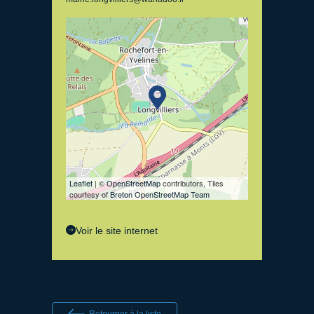
Leaflet
| ©
OpenStreetMap
contributors, Tiles
courtesy of
Breton OpenStreetMap Team
Voir le site internet