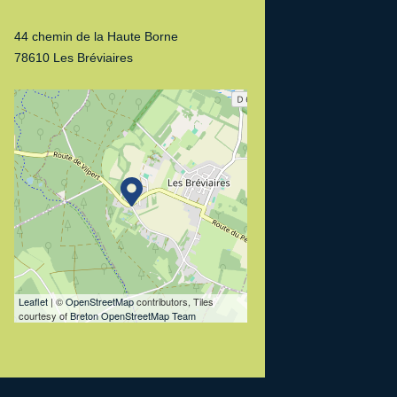
44 chemin de la Haute Borne
78610 Les Bréviaires
Leaflet
| ©
OpenStreetMap
contributors, Tiles
courtesy of
Breton OpenStreetMap Team