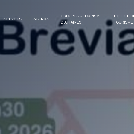
GROUPES & TOURISME
L’OFFICE D
ACTIVITÉS
AGENDA
D’AFFAIRES
TOURISME