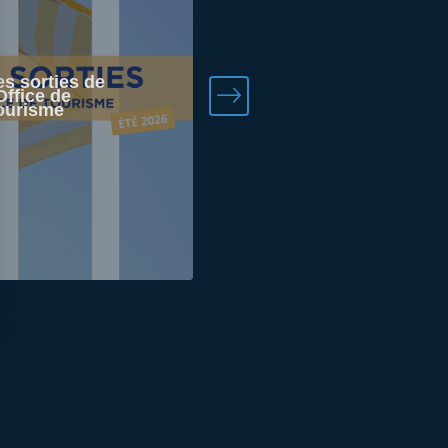
es sorties de
’Office de
Yvelines ciné
ourisme