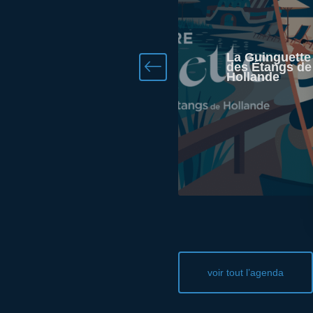
Ecouter le
La Guinguette
Brame du Cerf
des Étangs de
en forêt de
Hollande
Rambouillet
voir tout l’agenda