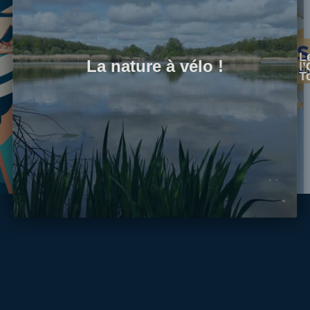
L
La nature à vélo !
l
T