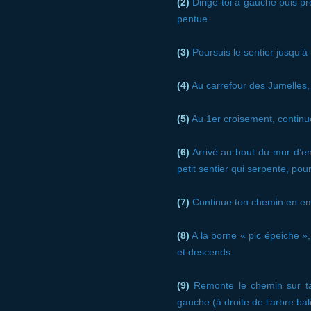
(2)
Dirige-toi à gauche puis pre
pentue.
(3)
Poursuis le sentier jusqu’
(4)
Au carrefour des Jumelles,
(5)
Au 1er croisement, continu
(6)
Arrivé au bout du mur d’en
petit sentier qui serpente, pou
(7)
Continue ton chemin en empr
(8)
A la borne « pic épeiche »
et descends.
(9)
Remonte le chemin sur ta
gauche (à droite de l’arbre ba