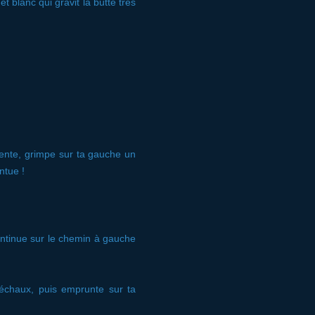
t blanc qui gravit la butte très
étente, grimpe sur ta gauche un
ntue !
ontinue sur le chemin à gauche
réchaux, puis emprunte sur ta