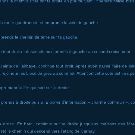
nds le chemin situé sur ta droite en poursuivant l’itinéraire balisé bleu e
à la route goudronnée et emprunte la voie de gauche.
 prends le chemin de terre sur ta gauche.
e tout droit et descends puis prends à gauche au second croisement.
ceinte de l’abbaye, continue tout droit. Après avoir passé l’aire de d
r rejoindre les blocs de grès au sommet. Attention cette côte est très pe
untant l’allée qui part sur la droite.
, prends à droite puis à la borne d’information « charme commun », c
 droite. En haut, continue sur ta droite jusqu’aux maisons des Ma
lisé) le chemin qui descend vers l’étang de Cernay.