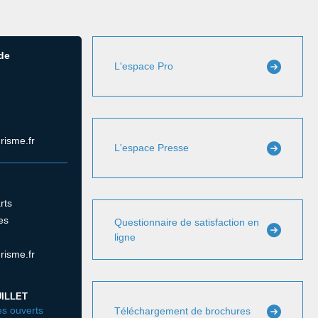
 de
L'espace Pro
risme.fr
L'espace Presse
rts
es
Questionnaire de satisfaction en
ligne
risme.fr
ILLET
s ouverts
Téléchargement de brochures