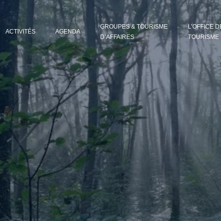
GROUPES & TOURISME
L’OFFICE D
ACTIVITÉS
AGENDA
D’AFFAIRES
TOURISME