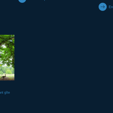
En
nt gîte