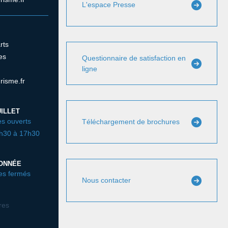
L'espace Presse
rts
es
Questionnaire de satisfaction en
ligne
risme.fr
ILLET
s ouverts
Téléchargement de brochures
3h30 à 17h30
DONNÉE
es fermés
Nous contacter
ires