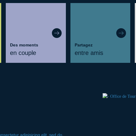
Des moments
Partagez
en couple
entre amis
sectetur adipisicing elit, sed do