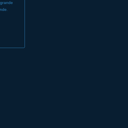
 grande
nde.