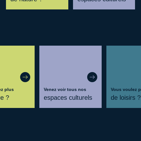
ez plus
Venez voir tous nos
Vous voulez p
re ?
espaces culturels
de loisirs ?