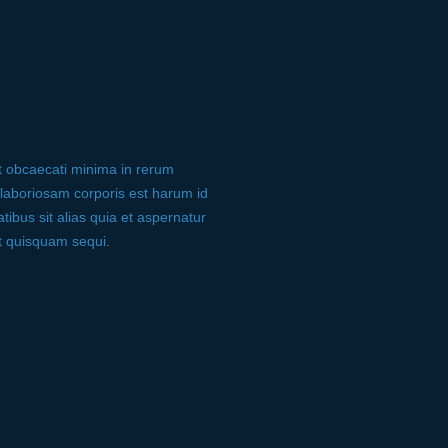
t obcaecati minima in rerum
 laboriosam corporis est harum id
tibus sit alias quia et aspernatur
ut quisquam sequi.