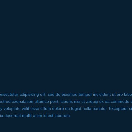
nsectetur adipisicing elit, sed do eiusmod tempor incididunt ut ero lab
trud exercitation ullamco poriti laboris nisi ut aliquip ex ea commodo 
ly voluptate velit esse cillum dolore eu fugiat nulla pariatur. Excepteur 
cia deserunt mollit anim id est laborum.