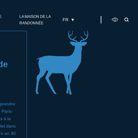
E
LA MAISON DE LA
FR
RANDONNÉE
de
à prendre
 Paris-
s à la
let dans
ir en 90