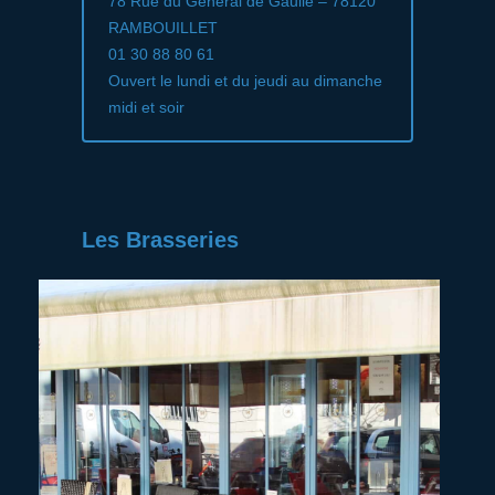
78 Rue du Général de Gaulle – 78120
RAMBOUILLET
01 30 88 80 61
Ouvert le lundi et du jeudi au dimanche
midi et soir
Les Brasseries